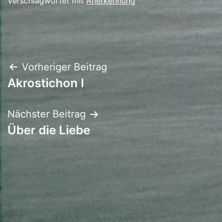
Verschlagwortet mit
Anerkennung
Beitrags-
Vorheriger Beitrag
Akrostichon I
Navigation
Nächster Beitrag
Über die Liebe