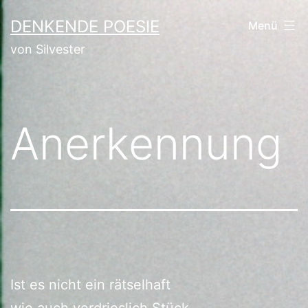
Zum
DENKENDE POESIE
Menü
Inhalt
von Silvester
springen
Anerkennung
Ist es nicht ein rätselhaft
wie auch verdrieslich Stück.