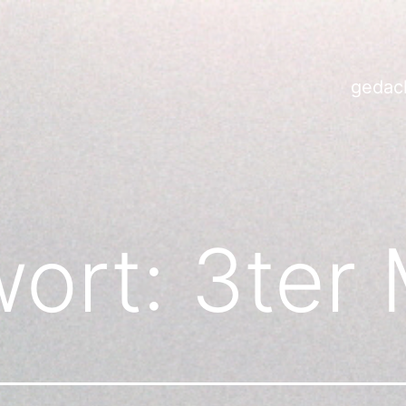
gedac
wort:
3ter