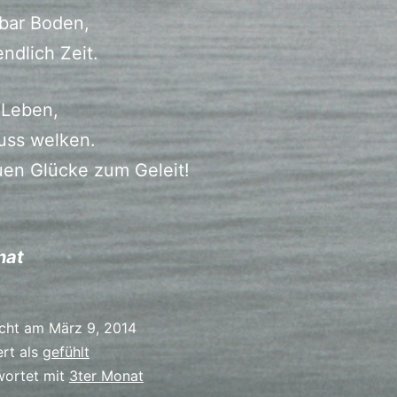
tbar Boden,
endlich Zeit.
 Leben,
muss welken.
en Glücke zum Geleit!
nat
icht am
März 9, 2014
ert als
gefühlt
wortet mit
3ter Monat