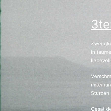
3te
Zwei gl
in taume
liebevoll
Verschm
miteinan
Stürzen 
Gesät d