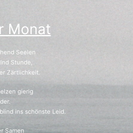
r Monat
ühend Seelen
lnd Stunde,
er Zärtlichkeit.
elzen gierig
der.
blind ins schönste Leid.
er Samen