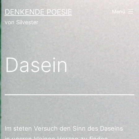
Zum
DENKENDE POESIE
Menü
Inhalt
von Silvester
springen
Dasein
Im steten Versuch den Sinn des Daseins
in unsren kleinen Herzen zu finden,