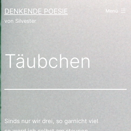
Zum
DENKENDE POESIE
Menü
Inhalt
von Silvester
springen
Täubchen
Sinds nur wir drei, so garnicht viel
so ward ich selbst am staunen.