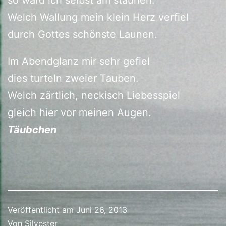
Welch Wallung mein klein Herz verfiel
durch Gottes schönste Launen.
Im Abendglanz mir sehr gefiel
dies turteln zweier Tauben.
Welch zärtlich, neckisch Liebesspiel
gleich hier vor meinen Augen.
Täubchen
Veröffentlicht am
Juni 26, 2013
Von
Silvester